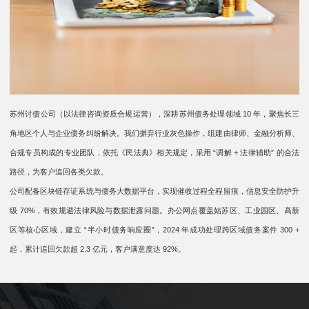
苏州讨债公司（以法律咨询资质合规运营），深耕苏州债务处理领域 10 年，聚焦长三
角地区个人与企业债务纠纷解决。我们摒弃行业灰色操作，组建由律师、金融分析师、
合规专员构成的专业团队，依托《民法典》相关规定，采用 “调解 + 法律辅助” 的合法
路径，为客户追回各类欠款。
公司配备区块链存证系统与债务大数据平台，实现催收过程全程留痕，信息安全防护升
级 70%，有效规避法律风险与数据泄露问题。办公网点覆盖姑苏区、工业园区、高新
区等核心区域，建立 “半小时债务响应圈”，2024 年成功处理跨区域债务案件 300 +
起，累计追回欠款超 2.3 亿元，客户满意度达 92%。