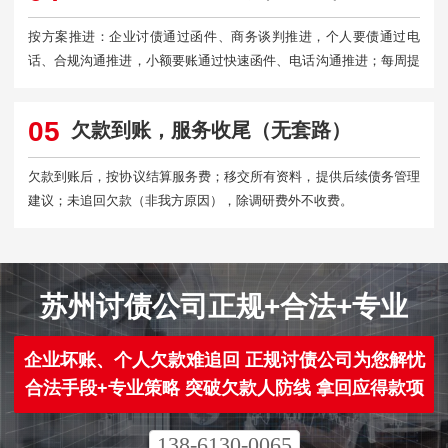
按方案推进：企业讨债通过函件、商务谈判推进，个人要债通过电
话、合规沟通推进，小额要账通过快速函件、电话沟通推进；每周提
交进度报告。
05
欠款到账，服务收尾（无套路）
欠款到账后，按协议结算服务费；移交所有资料，提供后续债务管理
建议；未追回欠款（非我方原因），除调研费外不收费。
苏州讨债公司正规+合法+专业
企业坏账、个人欠款难追回 正规讨债公司为您解忧
合法手段+专业策略 突破欠款人防线 拿回应得款项
138-6130-0065