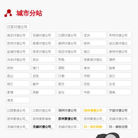
城市分站
江苏讨债公司
南京讨债公司
无锡讨债公司
江阴讨债公司
宜兴
常州讨债公司
苏州讨债公司
南通讨债公司
扬州讨债公司
徐州
连云港讨债公
司
盐城讨债公司
淮安讨债公司
宿迁讨债公司
镇江
泰州讨债公司
兴化讨债公司
东台
常熟
张家港讨债公
通州
司
邳州
海门
溧阳
泰兴
如皋
昆山
启东
江都
丹阳
吴江
靖江
扬中
新沂
仪征
太仓
姜堰
高邮
金坛
句容
灌南
海安
江阴要债公司
江阴讨债公司
湖州讨债公司
绍兴清债公司
宁波讨债公司
苏州要债公司_
苏州债务催收
苏州要债公司_
苏州要债公司_
无锡讨债公司 -
合法讨债 / 债务
公司 - 合法商账
合法催收 10 年
合法催收 10 年
合法高效债务
无锡讨债公司_
无锡讨债公司_
无锡讨债公司 -
问：你们的收
问：催收过程
追讨服务_苏州
管理_苏州企业
+ 企业 / 个人债
+ 企业 / 个人债
追讨｜无锡本
合法要债_企业
无锡合法要债
合法高效要债 |
费标准为什么
中，我需要配