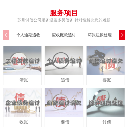
服务项目
苏州讨债公司服务涵盖多类债务 针对性解决您的难题
个人逾期追收
应收账款追讨
坏账烂帐处理
公
清账
追债
要账
收账
要债
讨债