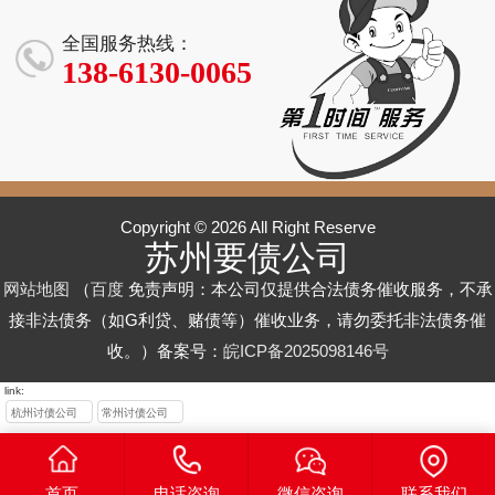
专业清债机构
/ 个人欠款回收
务回款率 82%
务回款率 82%
地专业要债团
/ 个人欠款催收
公司_专业债务
无锡专业追债 |
比其他公司高 /
合做什么？
高效回款
「不成功不收
【本地正规】
【本地正规】
队「成功率
_高效回款解决
催收服务【高
企业 / 个人债务
低？
全国服务热线：
费」
高」
方案
效回款】
催收机构
138-6130-0065
Copyright © 2026 All Right Reserve
苏州要债公司
网站地图
（
百度
免责声明：本公司仅提供合法债务催收服务，不承
接非法债务（如G利贷、赌债等）催收业务，请勿委托非法债务催
收。）备案号：
皖ICP备2025098146号
link:
杭州讨债公司
常州讨债公司
首页
电话咨询
微信咨询
联系我们