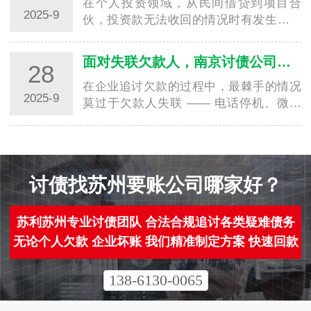
天记…
在个人投资领域，从民间借贷到项目合
2025-9
伙，投资款无法收回的情况时有发生。不
少个人投资者面对对方拖延、推诿甚至失
联时，往往因缺乏专业追讨经验、证据留
面对失联欠款人，南京讨债公司有哪些合法查找方法？
28
存不足，陷入 “维权无门” 的困境，导致自
身财…
在企业追讨欠款的过程中，最棘手的情况
2025-9
莫过于欠款人失联 —— 电话停机、微信
拉黑、住址变更，原本的还款承诺彻底沦
为泡影，企业不仅面临资金损失，还因
“找不到人” 陷入追讨僵局。此时，专业的
南京…
讨债找苏州要账公司哪家好？
苏利苏州专业讨债团队 合法合规追讨各类疑难债务
无论个人欠款 企业坏账 我们精准制定方案 快速回款
138-6130-0065