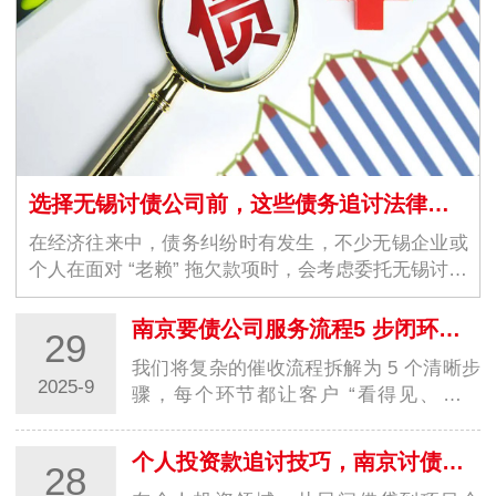
选择无锡讨债公司前，这些债务追讨法律常识必须了解
在经济往来中，债务纠纷时有发生，不少无锡企业或
个人在面对 “老赖” 拖欠款项时，会考虑委托无锡讨债
公司协助追讨。但债务追讨并非 “只要能要回钱就
行”，若忽视法律边界，不仅可能无法顺利拿回欠…
南京要债公司服务流程5 步闭环，让回款更安心
29
我们将复杂的催收流程拆解为 5 个清晰步
2025-9
骤，每个环节都让客户 “看得见、能把
控”：免费深度评估（1-3 天）客户提供以
下信息（可线上提交或上门沟通）：债务
个人投资款追讨技巧，南京讨债公司帮你降低损失
28
凭证：合同、借条、欠条、转账记录、聊