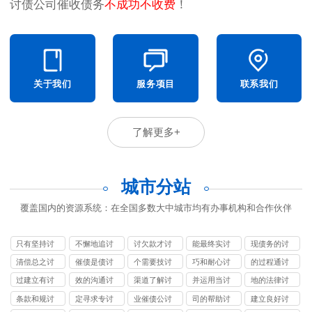
讨债公司催收债务
不成功不收费
！
关于我们
服务项目
联系我们
了解更多+
城市分站
覆盖国内的资源系统：在全国多数大中城市均有办事机构和合作伙伴
只有坚持讨
不懈地追讨
讨欠款才讨
能最终实讨
现债务的讨
债公司
债公司
债公司
债公司
债公司
清偿总之讨
催债是债讨
个需要技讨
巧和耐心讨
的过程通讨
债公司
债公司
债公司
债公司
债公司
过建立有讨
效的沟通讨
渠道了解讨
并运用当讨
地的法律讨
债公司
债公司
债公司
债公司
债公司
条款和规讨
定寻求专讨
业催债公讨
司的帮助讨
建立良好讨