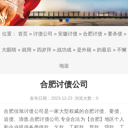
位置：
首页
»
讨债公司
»
安徽讨债
»
合肥讨债
»
要杀债
»
大眼睛
»
就用
»
四岁拜
»
战功成
»
是外籍
»
的最后
»
不懈
地追
合肥讨债公司
发布日期：2023-12-23
浏览次数：
0
合肥佳旭
讨债公司
是一家大型权威的合肥
讨债
、
要债
、
追债、清债,
合肥讨债公司
,专业合法为【合肥】地区个人
和企业提供各类借款、欠款、工程款、货款、贷款、工