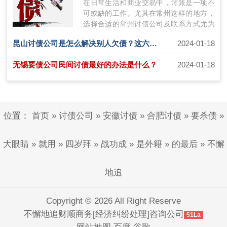
在日常生活和商业交易中，讨账是一项不
可或缺的工作。尤其在常州这样的地方，
选择合适的常州讨债公司及联系方式尤为
关键。本文将探讨在常州讨账过程中如何
昆山讨债公司是怎么解决别人欠债？这六种方式需要了解！
2024-01-18
选…
无锡要债公司民间讨债最好的办法是什么？
2024-01-18
位置：
首页
»
讨债公司
»
安徽讨债
»
合肥讨债
»
要杀债
»
大眼睛
»
就用
»
四岁拜
»
战功成
»
是外籍
»
的最后
»
不懈
地追
Copyright © 2026 All Right Reserve
不懈地追财顺商务[经济纠纷处理]咨询公司
51La