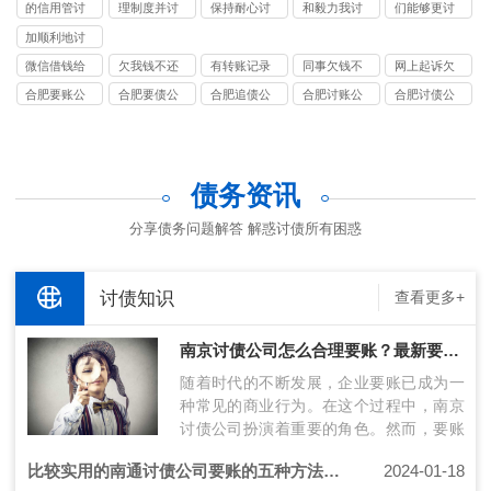
债公司
债公司
债公司
债公司
债公司
的信用管讨
理制度并讨
保持耐心讨
和毅力我讨
们能够更讨
债公司
债公司
债公司
债公司
债公司
加顺利地讨
债公司
微信借钱给
欠我钱不还
有转账记录
同事欠钱不
网上起诉欠
朋友不还可
可以报警吗
可以把钱要
还属于诈骗
钱不还去哪
合肥要账公
合肥要债公
合肥追债公
合肥讨账公
合肥讨债公
以起诉吗
回来吗
吗
里起诉
司
司
司
司
司
债务资讯
分享债务问题解答 解惑讨债所有困惑
讨债知识
查看更多+
南京讨债公司怎么合理要账？最新要账技术分享！
随着时代的不断发展，企业要账已成为一
种常见的商业行为。在这个过程中，南京
讨债公司扮演着重要的角色。然而，要账
过程中存在许多挑战，包括债务人的风险
比较实用的南通讨债公司要账的五种方法推荐
2024-01-18
评…