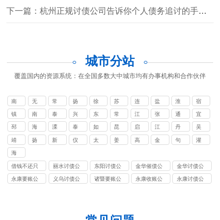
下一篇：杭州正规讨债公司告诉你个人债务追讨的手段有哪些
城市分站
覆盖国内的资源系统：在全国多数大中城市均有办事机构和合作伙伴
南
无
常
扬
徐
苏
连
盐
淮
宿
京
锡
州
州
州
州
云
城
安
迁
镇
南
泰
兴
东
常
江
张
通
宜
讨
要
讨
讨
港
江
通
州
化
台
熟
阴
家
州
兴
邳
海
溧
泰
如
昆
启
江
丹
吴
债
账
债
债
追
讨
港
州
门
阳
兴
皋
山
东
都
阳
江
靖
扬
新
仪
太
姜
高
金
句
灌
公
公
公
公
债
债
讨
江
中
沂
征
仓
堰
邮
坛
容
南
司
司
司
司
海
公
公
债
安
司
司
借钱不还只
丽水讨债公
东阳讨债公
金华催债公
金华讨债公
公
有转帐记录
司
司
司
司
司
永康要账公
义乌讨债公
诸暨要账公
永康收账公
永康讨债公
能起诉
司
司
司
司
司