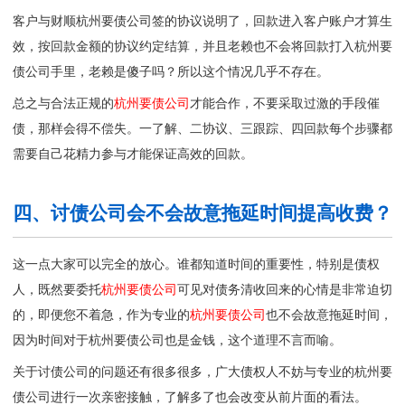
客户与财顺杭州要债公司签的协议说明了，回款进入客户账户才算生
效，按回款金额的协议约定结算，并且老赖也不会将回款打入
杭州要
债公司
手里，老赖是傻子吗？所以这个情况几乎不存在。
总之与合法正规的
杭州要债公司
才能合作，不要采取过激的手段催
债，那样会得不偿失。一了解、二协议、三跟踪、四回款每个步骤都
需要自己花精力参与才能保证高效的回款。
四、讨债公司会不会故意拖延时间提高收费？
这一点大家可以完全的放心。谁都知道时间的重要性，特别是债权
人，既然要委托
杭州要债公司
可见对债务清收回来的心情是非常迫切
的，即便您不着急，作为专业的
杭州要债公司
也不会故意拖延时间，
因为时间对于杭州要债公司也是金钱，这个道理不言而喻。
关于讨债公司的问题还有很多很多，广大债权人不妨与专业的
杭州要
债公司
进行一次亲密接触，了解多了也会改变从前片面的看法。