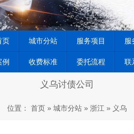
首页
城市分站
服务项目
服
案例
收费标准
委托流程
联
义乌讨债公司
位置：
首页
»
城市分站
»
浙江
»
义乌