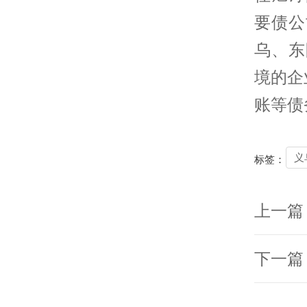
要债
公
乌、东
境的企
账等债
义
标签：
上一篇
下一篇