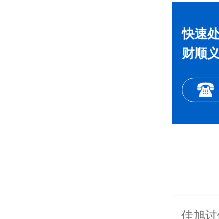
快速
财顺义
佳旭
讨