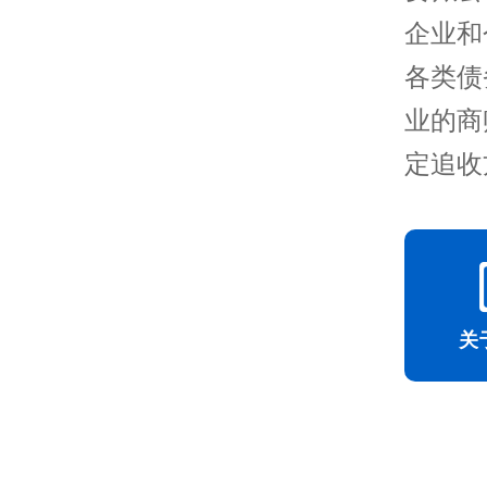
企业和
各类债
业的商
定追收
关