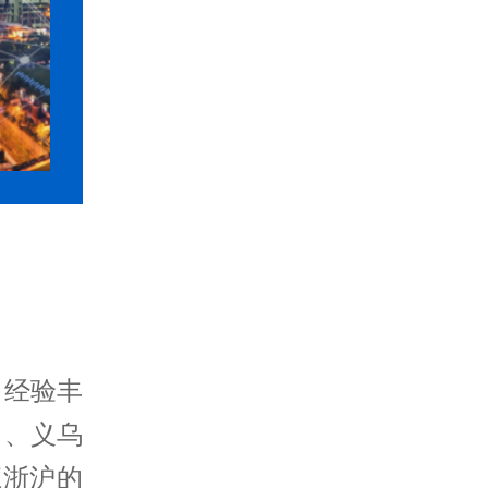
、经验丰
司
、
义乌
江浙沪的