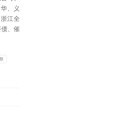
金华、义
向浙江全
要债
、催
部