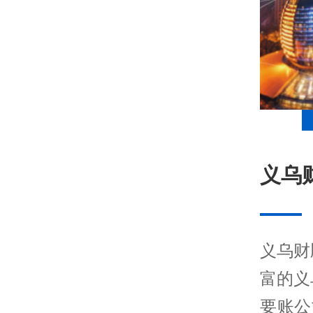
义乌
义乌财
富的
义
要账公