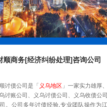
财顺商务[经济纠纷处理]咨询公司
顺讨债公司是「
义乌地区
」一家实力雄厚
乌讨账公司
、
义乌讨债公司
、
义乌收债公
司
。公司多年讨债经验,专业团队操作为