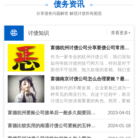
债务资讯
分享债务问题解答 解惑讨债所有困惑
讨债知识
查看更多+
富德杭州讨债公司分享要债公司常用讨债方法
作为一家专业的杭州讨债公司，我们深知
如何有效讨债的技巧和方法，特别是对于
那些不守信用、拖欠款项的老赖。我们坚
持以合法方式进行追债，以实现客户的收
富德南京讨债公司怎么合理要账？最新要账技术分享！
账…
随着时代的不断发展，企业要账已成为一
种常见的商业行为。在这个过程中，南京
讨债公司扮演着重要的角色。然而，要账
过程中存在许多挑战，包括债务人的风险
富德杭州要账公司接单后一般多久能要回欠款
2023-04-01
评…
富德比较实用的南通讨债公司要账的五种方法推荐
2024-01-18