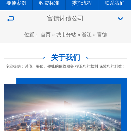
要债案例
收费标准
委托流程
联系我们
富德讨债公司
位置：
首页
»
城市分站
»
浙江
»
富德
关于我们
专业提供：讨债、要债、要账的催收服务 捍卫您的权利 保障您的利益！