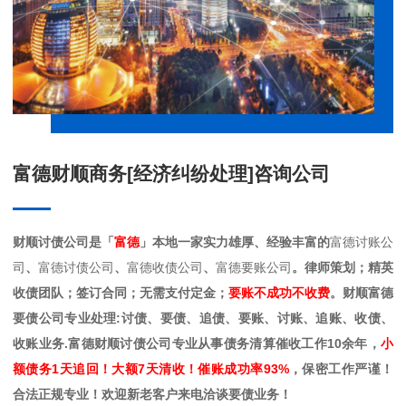
富德财顺商务[经济纠纷处理]咨询公司
财顺讨债公司是「
富德
」本地一家实力雄厚、经验丰富的
富德讨账公
司
、
富德讨债公司
、
富德收债公司
、
富德要账公司
。律师策划；精英
收债团队；签订合同；无需支付定金；
要账不成功不收费
。财顺富德
要债公司专业处理:讨债、要债、追债、要账、讨账、追账、收债、
收账业务.富德财顺讨债公司专业从事债务清算催收工作10余年，
小
额债务1天追回！大额7天清收！催账成功率93%
，保密工作严谨！
合法正规专业！欢迎新老客户来电洽谈要债业务！