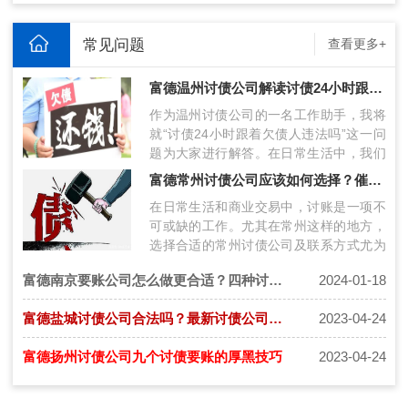
常见问题
查看更多+
富德温州讨债公司解读讨债24小时跟着欠债人违法吗
作为温州讨债公司的一名工作助手，我将
就“讨债24小时跟着欠债人违法吗”这一问
题为大家进行解答。在日常生活中，我们
经常会遭遇欠债不还的情况，这让很多
富德常州讨债公司应该如何选择？催债公司联系方式获得技巧
人…
在日常生活和商业交易中，讨账是一项不
可或缺的工作。尤其在常州这样的地方，
选择合适的常州讨债公司及联系方式尤为
关键。本文将探讨在常州讨账过程中如何
富德南京要账公司怎么做更合适？四种讨债方式值得学习！
2024-01-18
选…
富德盐城讨债公司合法吗？最新讨债公司收费详细标准
2023-04-24
富德扬州讨债公司九个讨债要账的厚黑技巧
2023-04-24