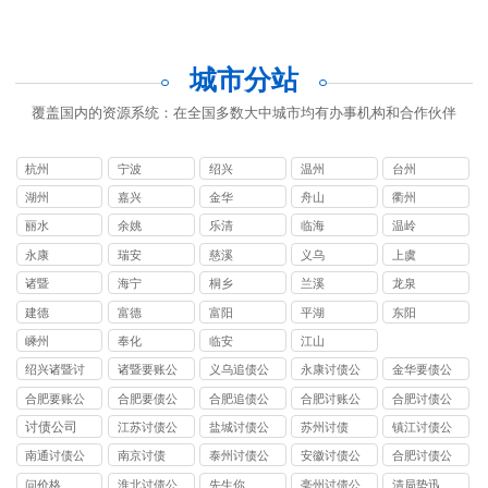
城市分站
覆盖国内的资源系统：在全国多数大中城市均有办事机构和合作伙伴
杭州
宁波
绍兴
温州
台州
湖州
嘉兴
金华
舟山
衢州
丽水
余姚
乐清
临海
温岭
永康
瑞安
慈溪
义乌
上虞
诸暨
海宁
桐乡
兰溪
龙泉
建德
富德
富阳
平湖
东阳
嵊州
奉化
临安
江山
绍兴诸暨讨
诸暨要账公
义乌追债公
永康讨债公
金华要债公
债公司
司
司
司
司
合肥要账公
合肥要债公
合肥追债公
合肥讨账公
合肥讨债公
司
司
司
司
司
讨债公司
江苏讨债公
盐城讨债公
苏州讨债
镇江讨债公
司
司
司
南通讨债公
南京讨债
泰州讨债公
安徽讨债公
合肥讨债公
司
司
司
司
问价格
淮北讨债公
先生你
亳州讨债公
清局势迅