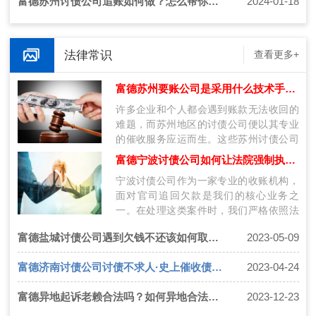
富德苏州讨债公司追账如何做？怎么帮你轻松讨债？
2024-01-18
法律常识
查看更多+
富德苏州要账公司是采用什么技术手段讨债呢？
许多企业和个人都会遇到账款无法收回的
难题，而苏州地区的讨债公司便以其专业
的催收服务应运而生。这些苏州讨债公司
采用多种技术手段来讨债，以确保债务人
富德宁波讨债公司如何让法院强制执行追回欠款
及…
宁波讨债公司作为一家专业的收账机构，
面对官司追回欠款是我们的核心业务之
一。在处理这类案件时，我们严格依照法
律规定，采取相应措施，通过法院的强制
富德盐城讨债公司遇到欠钱不还该如何取证最有效?
2023-05-09
执行…
富德济南讨债公司讨债不求人·史上催收债务方法大全
2023-04-24
富德异地起诉老赖合法吗？如何异地合法追债
2023-12-23