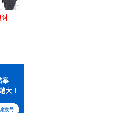
追讨
结案
越大！
键拨号