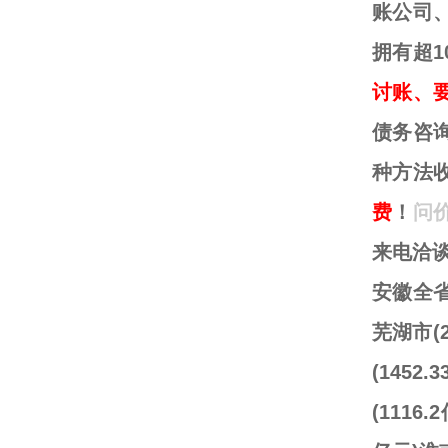
账公司
拥有超
讨账、
债务咨
种方法
费
！
问
来电洽
安徽全省
芜湖市(2
(145
(1116