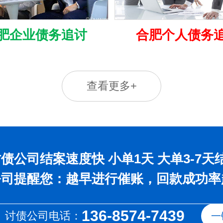
肥企业债务追讨
合肥个人债务
查看更多+
债公司结案速度快 小单1天 大单3-7天
公司提醒您：越早进行催账，回款成功率
136-8574-7439
讨债公司电话：
一