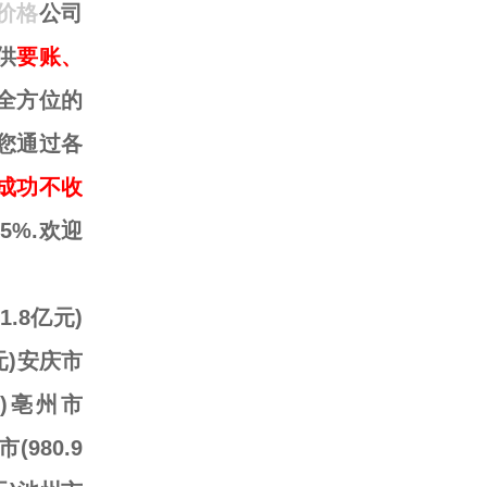
价格
公司
供
要账、
全方位的
您通过各
成功不收
5%.欢迎
.8亿元)
亿元)安庆市
元)亳州市
(980.9