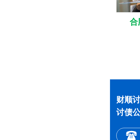
合
财顺讨
讨债