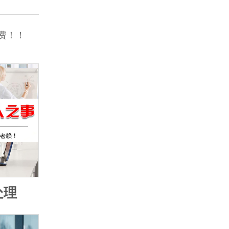
费！！
处理