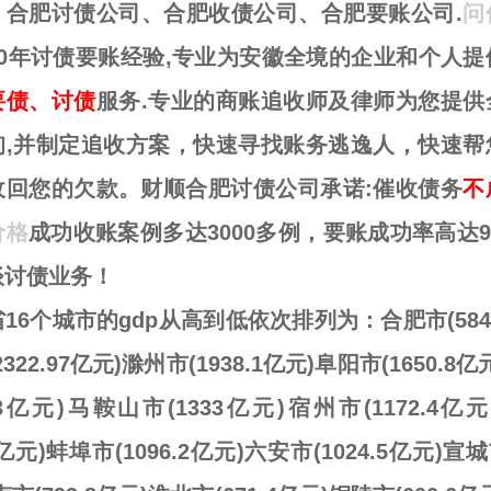
、合肥讨债公司、合肥收债公司、合肥要账公司.
问
10年讨债要账经验,专业为安徽全境的企业和个人提
要债、讨债
服务.专业的商账追收师及律师为您提供
询,并制定追收方案，快速寻找账务逃逸人，快速帮
收回您的欠款。财顺合肥讨债公司承诺:催收债务
不
价格
成功收账案例多达3000多例，要账成功率高达9
谈讨债业务！
16个城市的gdp从高到低依次排列为：合肥市(5841
322.97亿元)滁州市(1938.1亿元)阜阳市(1650.8
2.33亿元)马鞍山市(1333亿元)宿州市(1172.4亿
.2亿元)蚌埠市(1096.2亿元)六安市(1024.5亿元)宣城市