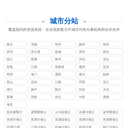
城市分站
覆盖国内的资源系统：在全国多数大中城市均有办事机构和合作伙伴
南京
无锡
常州
扬州
徐州
苏州
连云港
盐城
淮安
宿迁
镇江
南通
泰州
兴化
东台
常熟
江阴
张家港
通州
宜兴
邳州
海门
溧阳
泰兴
如皋
昆山
启东
江都
丹阳
吴江
靖江
扬中
新沂
仪征
太仓
姜堰
高邮
金坛
句容
灌南
海安
绍兴诸暨讨
诸暨要账公
义乌追债公
永康讨债公
金华要债公
债公司
司
司
司
司
芜湖讨债公
芜湖讨债公
芜湖追债公
芜湖讨债公
芜湖要债公
司
司
司
司
司
讨债公司
江苏讨债公
盐城讨债公
苏州讨债
镇江讨债公