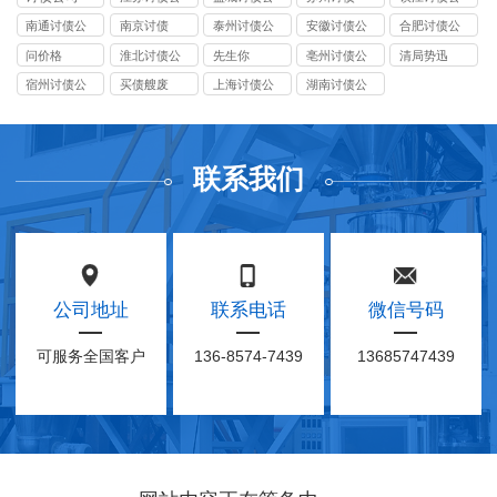
司
司
司
南通讨债公
南京讨债
泰州讨债公
安徽讨债公
合肥讨债公
司
司
司
司
问价格
淮北讨债公
先生你
亳州讨债公
清局势迅
司
司
宿州讨债公
买债艘废
上海讨债公
湖南讨债公
司
司
司
联系我们
公司地址
联系电话
微信号码
可服务全国客户
136-8574-7439
13685747439