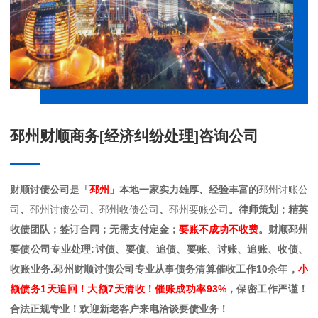
邳州财顺商务[经济纠纷处理]咨询公司
财顺讨债公司是「
邳州
」本地一家实力雄厚、经验丰富的
邳州讨账公
司
、
邳州讨债公司
、
邳州收债公司
、
邳州要账公司
。律师策划；精英
收债团队；签订合同；无需支付定金；
要账不成功不收费
。财顺邳州
要债公司专业处理:讨债、要债、追债、要账、讨账、追账、收债、
收账业务.邳州财顺讨债公司专业从事债务清算催收工作10余年，
小
额债务1天追回！大额7天清收！催账成功率93%
，保密工作严谨！
合法正规专业！欢迎新老客户来电洽谈要债业务！