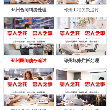
邳州合同纠纷处理
邳州工程欠款追讨
邳州民间债务追讨
邳州坏账烂帐处理