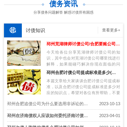
债务资讯
分享债务问题解答 解惑讨债所有困惑
讨债知识
查看更多+
邳州芜湖律师讨债公司/合肥要账公司哪里找？
今天给各位分享芜湖律师讨债公司的知
识，其中也会对芜湖讨债公司哪里找进行
解释，如果能碰巧解决你现在面临的问
题，别忘了关注本站，现在开始吧！本文
邳州合肥讨债公司提成标准是多少(合肥讨债公司提成标准)
目录一…
本篇文章给大家谈谈合肥讨债公司提成标
准，以及合肥讨债公司提成标准是多少对
应的知识点，希望对各位有所帮助，不要
忘了收藏本站喔。本文目录一览1、追债
邳州合肥追债公司为什么要选用非诉讼的催收方法？
2023-10-13
公…
邳州在济南债权人应该如何委托济南讨债公司向债务人合法收账
2023-04-01