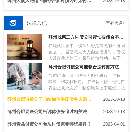
邳州欠债人跑路的债务合肥讨债公司如何追回欠款？
2023-10-13
法律常识
查看更多+
邳州找第三方讨债公司帮忙要债合不合法呢？如何合法讨债？
在现代社会中，债务纠纷是常见的经济问
题之一。当借款人无力偿还债务时，债权
人常常寻求第三方采取追债行动。然而，
第三方要债的合法性备受争议。一. 第三
邳州合肥讨债公司能够合法讨账方法及注意事项
方…
合肥讨债公司一般分为四个阶段：准备，
软磨，强攻和扫尾。 在准备阶段，他们在
表面上彼此友好，秘密地掌握了底线，从
多方收集证据，并收集可用于将来的收
邳州合肥讨债公司总结如何举证债务人需要通过哪些途径？
2023-10-13
集…
邳州合肥要账公司告诉你债务追讨相关法律方式有哪些？
2023-10-13
邳州青岛讨债公司合法讨债需要哪些条件？
2023-04-01