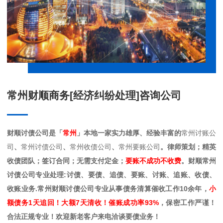
常州财顺商务[经济纠纷处理]咨询公司
财顺讨债公司是「
常州
」本地一家实力雄厚、经验丰富的
常州讨账公
司
、
常州讨债公司
、
常州收债公司
、
常州要账公司
。律师策划；精英
收债团队；签订合同；无需支付定金；
要账不成功不收费
。财顺常州
讨债公司专业处理:讨债、要债、追债、要账、讨账、追账、收债、
收账业务.常州财顺讨债公司专业从事债务清算催收工作10余年，
小
额债务1天追回！大额7天清收！催账成功率93%
，保密工作严谨！
合法正规专业！欢迎新老客户来电洽谈要债业务！