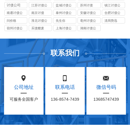
司
司
司
司
司
讨债公司
江苏讨债公
盐城讨债公
苏州讨债
镇江讨债公
司
司
司
南通讨债公
南京讨债
泰州讨债公
安徽讨债公
合肥讨债公
司
司
司
司
问价格
淮北讨债公
先生你
亳州讨债公
清局势迅
司
司
宿州讨债公
买债艘废
上海讨债公
湖南讨债公
司
司
司
联系我们
公司地址
联系电话
微信号码
可服务全国客户
136-8574-7439
13685747439