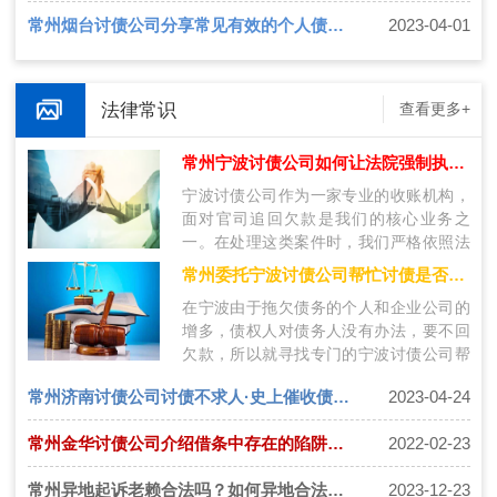
常州烟台讨债公司分享常见有效的个人债务追讨手段有哪些
2023-04-01
法律常识
查看更多+
常州宁波讨债公司如何让法院强制执行追回欠款
宁波讨债公司作为一家专业的收账机构，
面对官司追回欠款是我们的核心业务之
一。在处理这类案件时，我们严格依照法
律规定，采取相应措施，通过法院的强制
常州委托宁波讨债公司帮忙讨债是否合法
执行…
在宁波由于拖欠债务的个人和企业公司的
增多，债权人对债务人没有办法，要不回
欠款，所以就寻找专门的宁波讨债公司帮
忙讨要债务，那么讨债公司的存在是合法
常州济南讨债公司讨债不求人·史上催收债务方法大全
2023-04-24
的…
常州金华讨债公司介绍借条中存在的陷阱有哪些？
2022-02-23
常州异地起诉老赖合法吗？如何异地合法追债
2023-12-23