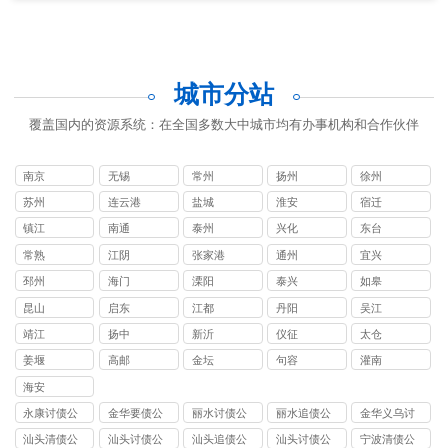
城市分站
覆盖国内的资源系统：在全国多数大中城市均有办事机构和合作伙伴
南京
无锡
常州
扬州
徐州
苏州
连云港
盐城
淮安
宿迁
镇江
南通
泰州
兴化
东台
常熟
江阴
张家港
通州
宜兴
邳州
海门
溧阳
泰兴
如皋
昆山
启东
江都
丹阳
吴江
靖江
扬中
新沂
仪征
太仓
姜堰
高邮
金坛
句容
灌南
海安
永康讨债公
金华要债公
丽水讨债公
丽水追债公
金华义乌讨
司
司
司
司
债要账
汕头清债公
汕头讨债公
汕头追债公
汕头讨债公
宁波清债公