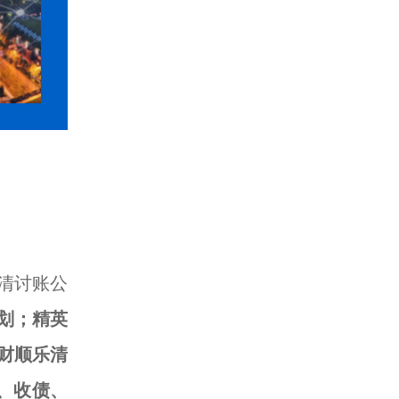
清讨账公
划；精英
财顺乐清
、收债、