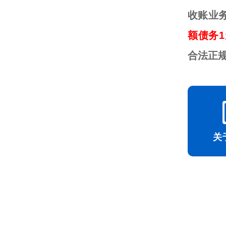
收账业
额债务1
合法正
关