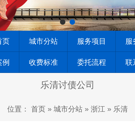
首页
城市分站
服务项目
服
案例
收费标准
委托流程
联
乐清讨债公司
位置：
首页
»
城市分站
»
浙江
»
乐清