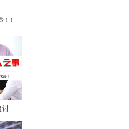
费！！
追讨