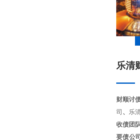
乐清
财顺讨
司
、
乐
收债团
要债公