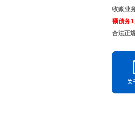
收账业
额债务1
合法正
关