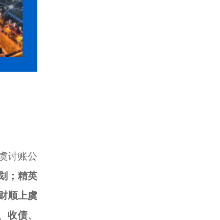
虞讨账公
划；精英
财顺上虞
、收债、