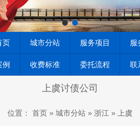
首页
城市分站
服务项目
服
案例
收费标准
委托流程
联
上虞讨债公司
位置：
首页
»
城市分站
»
浙江
»
上虞