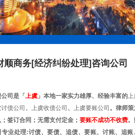
财顺商务[经济纠纷处理]咨询公司
债公司是「
上虞
」本地一家实力雄厚、经验丰富的
上
虞讨债公司
、
上虞收债公司
、
上虞要账公司
。律师策
队；签订合同；无需支付定金；
要账不成功不收费
。
司专业处理:讨债、要债、追债、要账、讨账、追账