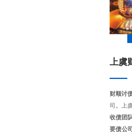
上虞
财顺讨
司
、
上
收债团
要债公