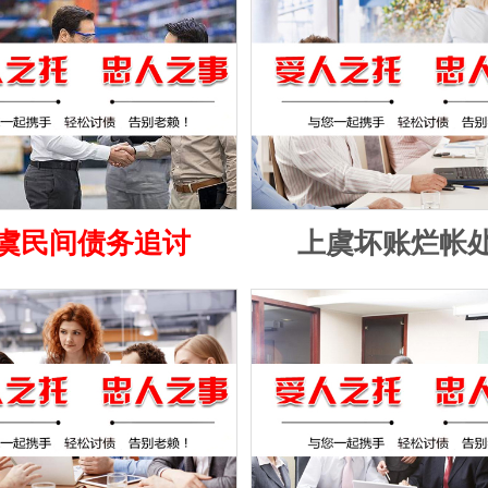
虞民间债务追讨
上虞坏账烂帐