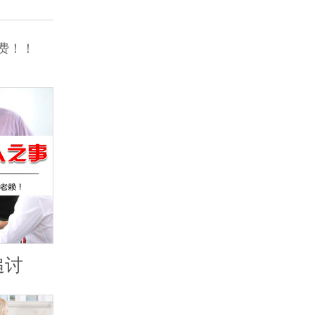
费！！
追讨