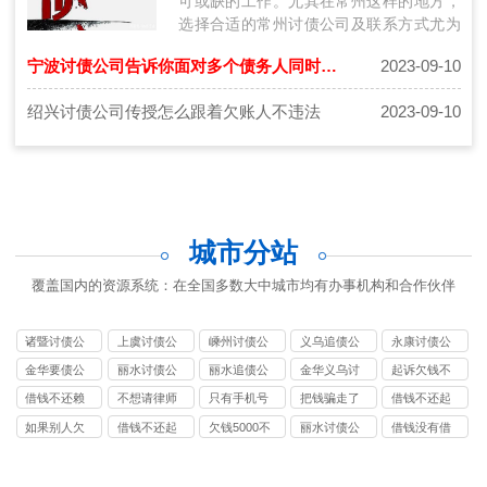
可或缺的工作。尤其在常州这样的地方，
选择合适的常州讨债公司及联系方式尤为
关键。本文将探讨在常州讨账过程中如何
宁波讨债公司告诉你面对多个债务人同时出现时处理方法
2023-09-10
选…
绍兴讨债公司传授怎么跟着欠账人不违法
2023-09-10
城市分站
覆盖国内的资源系统：在全国多数大中城市均有办事机构和合作伙伴
诸暨讨债公
上虞讨债公
嵊州讨债公
义乌追债公
永康讨债公
司
司
司
司
司
金华要债公
丽水讨债公
丽水追债公
金华义乌讨
起诉欠钱不
司
司
司
债要账
还多少钱立
借钱不还赖
不想请律师
只有手机号
把钱骗走了
借钱不还起
案
账怎么办
可以自己去
能起诉别人
拉黑了怎么
诉该打什么
如果别人欠
借钱不还起
欠钱5000不
丽水讨债公
借钱没有借
起诉吗
欠钱吗
办
电话
钱一直不还
诉找律师
还可以报警
司
条不还怎么
我该怎么办
吗
办